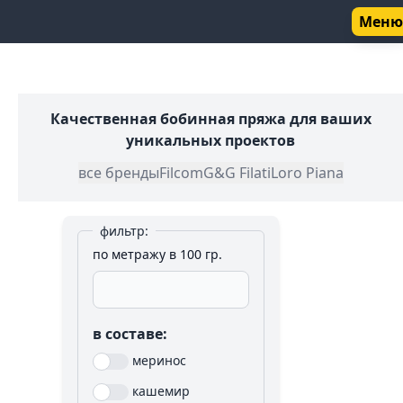
Меню
Качественная бобинная пряжа для ваших
уникальных проектов
все бренды
Filcom
G&G Filati
Loro Piana
фильтр:
по метражу в
100
гр.
в составе:
меринос
кашемир