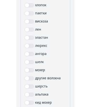
хлопок
паетки
вискоза
лен
эластан
люрекс
ангора
шелк
мохер
другие волокна
шерсть
альпака
кид мохер